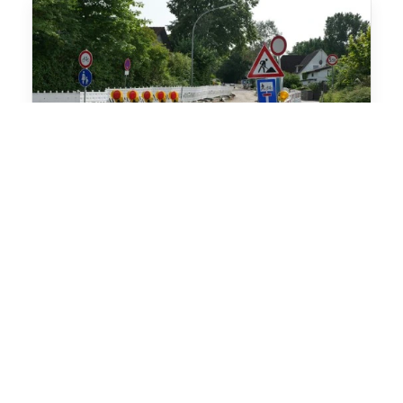
06.11 2025
MVZ Marienburg: Wichtiger Hinweis zur aktuellen
Verkehrssituation
Liebe Patientinnen und Patienten,
aufgrund der derzeitigen Baustelle an der Bonner Straße
und der Sperrung der Marienburger Straße kommt es
rund um unser MVZ leider zu erheblichen
Einschränkungen bei der Anfahrt und der
Parkplatzsituation.